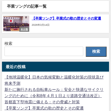
卒業ソングの記事一覧
【卒業ソング】卒業式の歌の歴史とその変遷
2026年3月14日
未分類
検索
検索
最近の投稿
【地球温暖化】日本の気候変動と温暖化対策の現状及び
将来予測
新たに施行される自転車ルール：安全と快適なサイクリ
ングのために（令和8年４月１日より道路交通法改正）
首都直下型地震に備える：その脅威と対策
【卒業ソング】卒業式の歌の歴史とその変遷